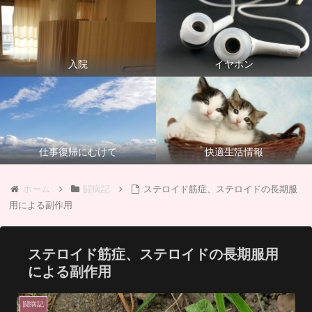
入院
イヤホン
仕事復帰にむけて
快適生活情報
ホーム
闘病記
ステロイド筋症、ステロイドの長期服
用による副作用
ステロイド筋症、ステロイドの長期服用
による副作用
闘病記