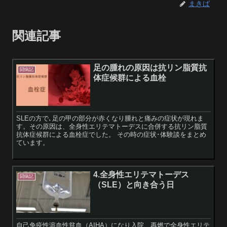
まきば
関連記事
足の腫れの原因は抗リン脂質抗
闘病記
体症候群による血栓
SLEの方で､足の甲の部分が赤くなり腫れと痛みの症状が現れま
す。その原因は、全身性エリテマトーデスに合併する抗リン脂質
抗体症候群による血栓症でした。 その時の症状･体験談をまとめ
ています。
4.全身性エリテマトーデス
闘病記
（SLE）と向き合う日
自己免疫性溶血性貧血（AIHA）になり入院、再燃で全身性エリテ