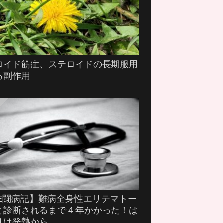
ロイド筋症、ステロイドの長期服用
る副作用
LE闘病記】難病全身性エリテマトー
と診断されるまで４年かかった！は
りは発熱から