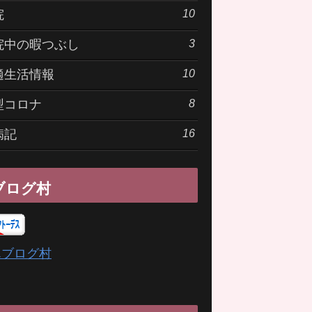
10
院
3
院中の暇つぶし
10
適生活情報
8
型コロナ
16
病記
ブログ村
んブログ村