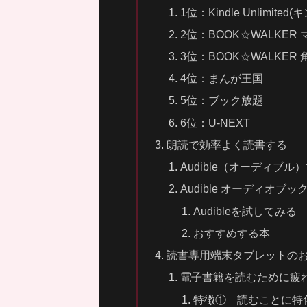
1位：Kindle Unlimit
2位：BOOK☆WALKE
3位：BOOK☆WALKE
4位：まんが王国
5位：ブック放題
6位：U-NEXT
朗読で効率よく読書する
Audible（オーディブル
Audible オーディオ
Audibleを試してみる
おすすめする本
読書専用端末タブレットの
電子書籍を読むために疲
特徴① 読むことに特