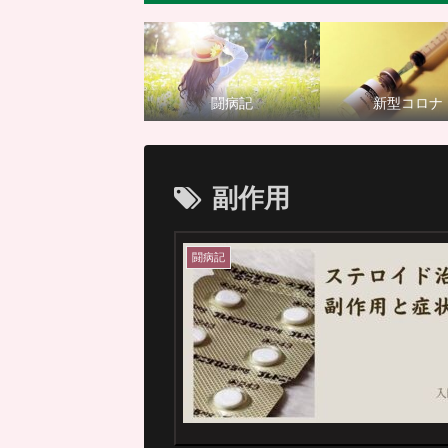
闘病記
新型コロナ
副作用
闘病記