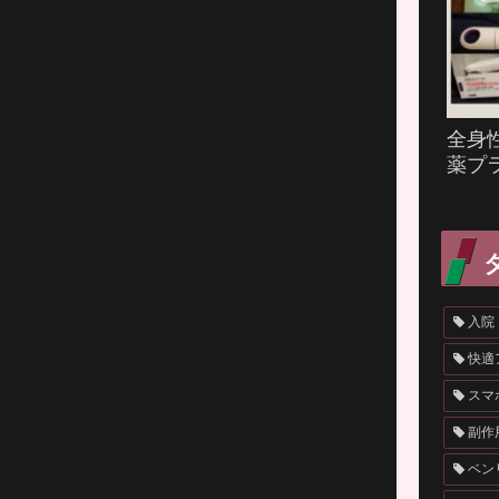
全身
薬プ
入院
快適
スマ
副作
ベン