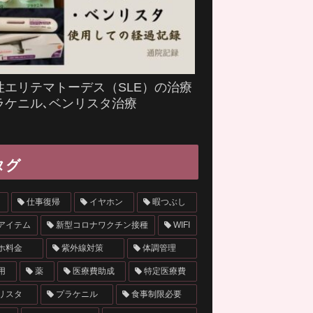
性エリテマトーデス（SLE）の治療
ラケニル､ベンリスタ治療
タグ
仕事復帰
イヤホン
暇つぶし
アイテム
新型コロナワクチン接種
WIFI
ホ料金
紫外線対策
体調管理
用
薬
医療費助成
特定医療費
リスタ
プラケニル
食事制限必要