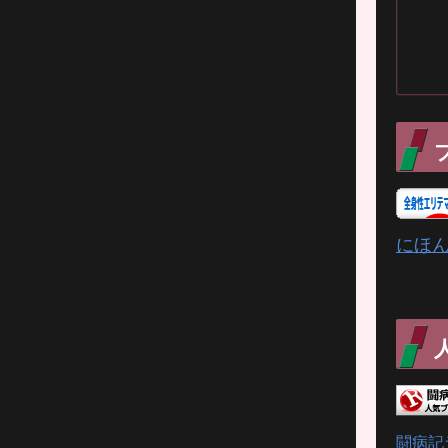
にほ
闘病記