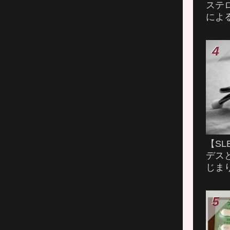
ステ
によ
【S
デス
じま