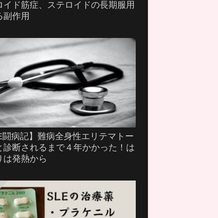
ロイド筋症、ステロイドの長期服用
る副作用
LE闘病記】難病全身性エリテマトー
と診断されるまで４年かかった！は
りは発熱から