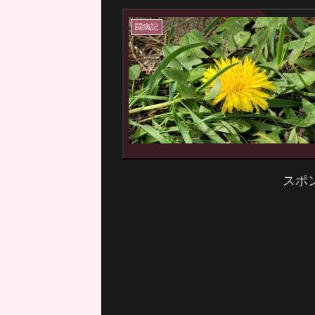
闘病記
スポ