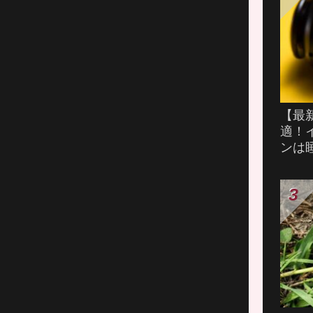
【最
適！
ンは