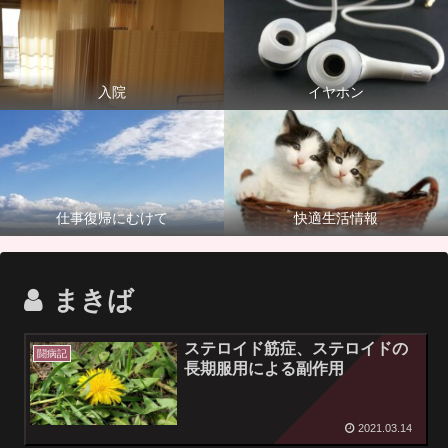
入院
イヤホン
仕事復帰にむけて
快適生活情報
まきば
ステロイド筋症、ステロイドの
闘病記
長期服用による副作用
2021.03.14