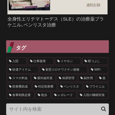
全身性エリテマトーデス（SLE）の治療薬プラ
ケニル､ベンリスタ治療
タグ
入院
仕事復帰
イヤホン
暇つぶし
快適アイテム
新型コロナワクチン接種
WIFI
スマホ料金
紫外線対策
体調管理
副作用
薬
医療費助成
特定医療費
ベンリスタ
プラケニル
食事制限必要
散歩
レボレード
入院の睡眠対策